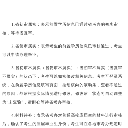
1.
省初审属实：表示前置学历信息已通过省考办的初步审
核，等待省复审。
2.
省复审属实：表示考生的前置学历信息已审核通过，考生
可以申请办理毕业。
3.
省初审不属实（省复审不属实）：省初审不属实（省复审
不属实）的状态下，考生可以如实修改相关信息。考生可登录系
统，在前置学历信息填写页面，拉动横向的滚动条，查看不通过
的原因，然后根据实际情况进行修改。修改后，状态将自动调整
为“未查验”，请耐心等待省考办审核。
4.
材料待补：表示省考办对普通高校应届生的材料进行审核
后，确认了考生的应届毕业生身份，考生可在各地市考办规定时