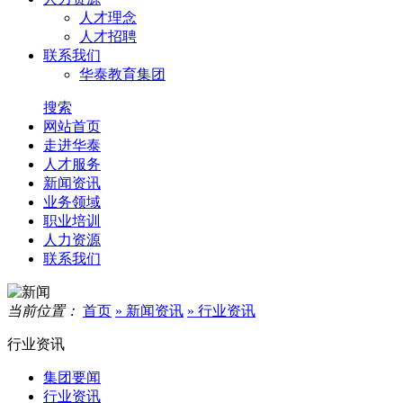
人才理念
人才招聘
联系我们
华泰教育集团
搜索
网站首页
走进华泰
人才服务
新闻资讯
业务领域
职业培训
人力资源
联系我们
当前位置：
首页
» 新闻资讯
» 行业资讯
行业资讯
集团要闻
行业资讯