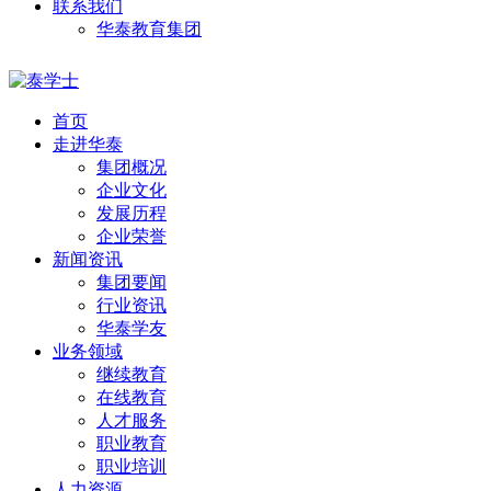
联系我们
华泰教育集团
首页
走进华泰
集团概况
企业文化
发展历程
企业荣誉
新闻资讯
集团要闻
行业资讯
华泰学友
业务领域
继续教育
在线教育
人才服务
职业教育
职业培训
人力资源