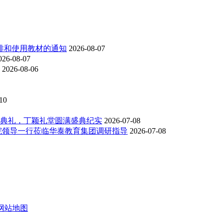
安排和使用教材的通知
2026-08-07
026-08-07
2026-08-06
10
业典礼，丁颖礼堂圆满盛典纪实
2026-07-08
院领导一行莅临华泰教育集团调研指导
2026-07-08
网站地图