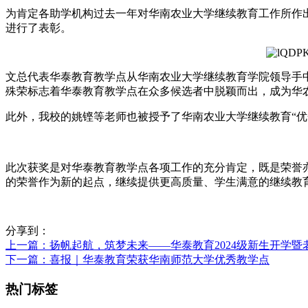
为肯定各助学机构过去一年对华南农业大学继续教育工作所作
进行了表彰。
文总代表华泰教育教学点从华南农业大学继续教育学院领导手中
殊荣标志着华泰教育教学点在众多候选者中脱颖而出，成为华
此外，我校的姚铿等老师也被授予了华南农业大学继续教育“优
此次获奖是对华泰教育教学点各项工作的充分肯定，既是荣誉
的荣誉作为新的起点，继续提供更高质量、学生满意的继续教
分享到：
上一篇
：扬帆起航，筑梦未来——华泰教育2024级新生开学
下一篇
：喜报｜华泰教育荣获华南师范大学优秀教学点
热门标签