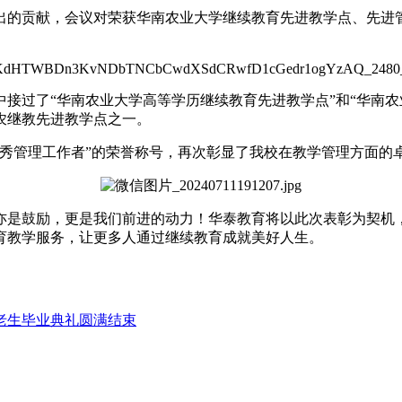
出的贡献，会议对荣获华南农业大学继续教育先进教学点、先进
接过了“华南农业大学高等学历继续教育先进教学点”和“华南农
农继教先进教学点之一。
秀管理工作者”的荣誉称号，再次彰显了我校在教学管理方面的
亦是鼓励，更是我们前进的动力！华泰教育将以此次表彰为契机
育教学服务，让更多人通过继续教育成就美好人生。
暨老生毕业典礼圆满结束