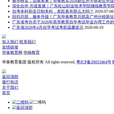
春华秋实，启泰未来｜华泰教育2026新生开学暨老生毕
深化合作 共谋发展｜广东松山职业技术学院继续教育学
自考本科和全日制本科，差距真有那么大吗？
2026-07-08
回归总部，服务升级！广东华泰教育总部及广州分校新址
广东省考办关于2026年高等教育自学考试毕业办理工作
广东省2026年4月自学考试考前温馨提示
2026-06-10
加入我们
联系我们
友情链接
华泰教育网
华翰教育
华泰教育集团 版权所有 All rights reserved.
粤ICP备20053464号
返回顶部
拨打电话
关于我们
首页