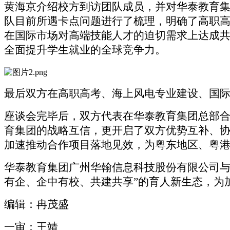
黄海京介绍校方到访团队成员，并对华泰教育
队目前所遇卡点问题进行了梳理，明确了高职
在国际市场对高端技能人才的迫切需求上达成
全面提升学生就业的全球竞争力。
最后双方在高职高考、海上风电专业建设、国
座谈会完毕后
，双方代表在华泰教育集团总部
育集团的战略互信，更开启了双方优势互补、
加速推动合作项目落地见效，为
粤东地区、
粤
华泰教育集团
广州华翰信息科技股份有限公司
有企、企中有校、共建共享
”
的育人新生态，为
编辑：冉茂盛
一审：王靖