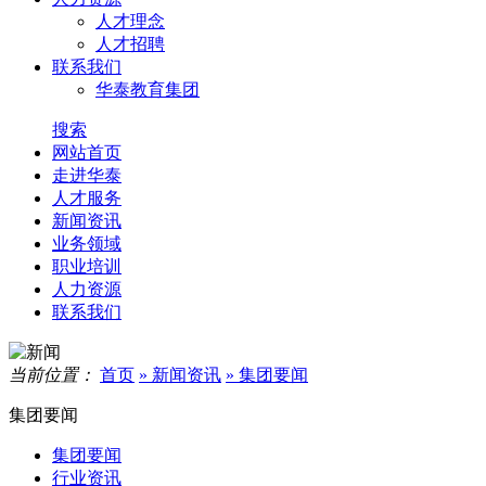
人才理念
人才招聘
联系我们
华泰教育集团
搜索
网站首页
走进华泰
人才服务
新闻资讯
业务领域
职业培训
人力资源
联系我们
当前位置：
首页
» 新闻资讯
» 集团要闻
集团要闻
集团要闻
行业资讯