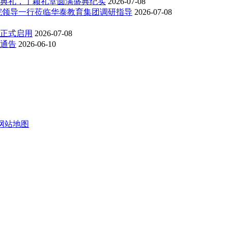
业典礼，丁颖礼堂圆满盛典纪实
2026-07-08
院领导一行莅临华泰教育集团调研指导
2026-07-08
正式启用
2026-07-08
的通告
2026-06-10
网站地图