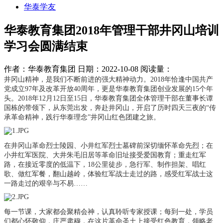
华泰学友
华泰教育集团2018年管理干部井冈山培训
学习会圆满结束
作者：华泰教育集团
日期：2022-10-08
阅读量：
井冈山精神，是我们不断前进的强大精神动力。2018年恰逢中国共产
党成立97年及改革开放40周年，更是华泰教育集团创业发展的15个年
头。2018年12月12日至15日，华泰教育集团全体管理干部在董事长谭
国栋的带领下，从东莞出发，奔赴井冈山，开启了历时四天三夜的“传
承革命精神，践行华泰理念”井冈山红色团建之旅。
在井冈山革命烈士陵园、小井红军烈士墓碑前深切缅怀革命先烈；在
小井红军医院、大井朱毛旧居等革命旧址接受爱国教育；重走红军
路，在接近零度的低温下，18公里徒步，急行军、制作担架、唱红
歌、做红军餐，翻山越岭，体验红军战士走过的路，感受红军战士这
一路走过的艰辛与不易……
每一节课，大家都会聚精会神，认真聆听专家授课；每到一处，学员
们都心怀敬仰，庄严肃穆，在这片革命圣土上接受红色教育，领略老