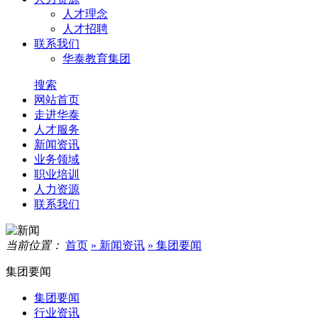
人才理念
人才招聘
联系我们
华泰教育集团
搜索
网站首页
走进华泰
人才服务
新闻资讯
业务领域
职业培训
人力资源
联系我们
当前位置：
首页
» 新闻资讯
» 集团要闻
集团要闻
集团要闻
行业资讯