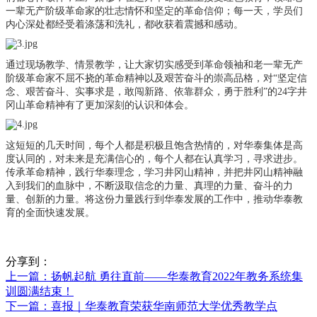
一辈无产阶级革命家的壮志情怀和坚定的革命信仰；每一天，学员们
内心深处都经受着涤荡和洗礼，都收获着震撼和感动。
通过现场教学、情景教学，让大家切实感受到革命领袖和老一辈无产
阶级革命家不屈不挠的革命精神以及艰苦奋斗的崇高品格，对“坚定信
念、艰苦奋斗、实事求是，敢闯新路、依靠群众，勇于胜利”的24字井
冈山革命精神有了更加深刻的认识和体会。
这短短的几天时间，每个人都是积极且饱含热情的，对华泰集体是高
度认同的，对未来是充满信心的，每个人都在认真学习，寻求进步。
传承革命精神，践行华泰理念，学习井冈山精神，并把井冈山精神融
入到我们的血脉中，不断汲取信念的力量、真理的力量、奋斗的力
量、创新的力量。将这份力量践行到华泰发展的工作中，推动华泰教
育的全面快速发展。
分享到：
上一篇
：扬帆起航 勇往直前——华泰教育2022年教务系统集
训圆满结束！
下一篇
：喜报｜华泰教育荣获华南师范大学优秀教学点