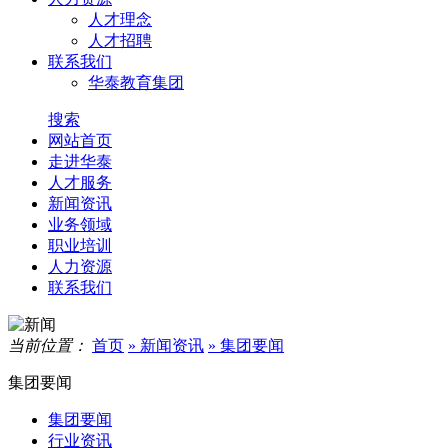
人才理念
人才招聘
联系我们
华泰教育集团
搜索
网站首页
走进华泰
人才服务
新闻资讯
业务领域
职业培训
人力资源
联系我们
当前位置：
首页
» 新闻资讯
» 集团要闻
集团要闻
集团要闻
行业资讯