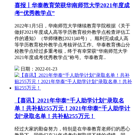
喜报丨华泰教育荣获华南师范大学2021年度成
考“优秀教学点”
2022年1月5日，华南师范大学继续教育学院根据《关于
做好2021年度成人高等学历教育校外教学点检查评估工
作的通知》（华师继教[2021]40号）。顺利完成成人高
等学历教育校外教学点考核评估工作。华泰教育佛山分
校教学点经过多重考核，终于有幸荣获“华南师范大学
2021年度成考优秀教学点”称号。华泰教育..
日期：2022-01-23
【喜讯】2021年华泰“千人助学计划”录取名
单！共补贴255万元！2021年华泰“千人助学计
划”录取名单！共补贴255万元！
经过大家的勤奋努力，特别是在华泰教育老师们的悉心